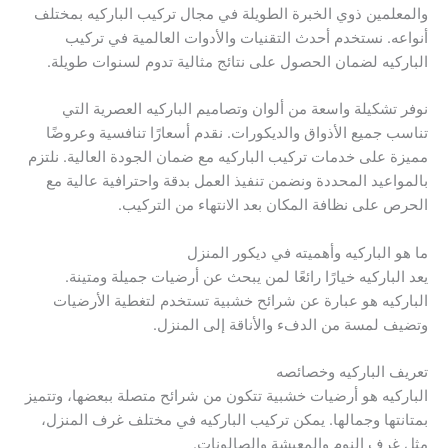
والمعلمين ذوي الخبرة الطويلة في مجال تركيب الباركيه بمختلف
أنواعه. نستخدم أحدث التقنيات والأدوات العالمية في تركيب
الباركيه لضمان الحصول على نتائج مثالية تدوم لسنوات طويلة.
نوفر تشكيلة واسعة من ألوان وتصاميم الباركيه العصرية التي
تناسب جميع الأذواق والديكورات. نقدم أسعارًا تنافسية وعروضًا
مميزة على خدمات تركيب الباركيه مع ضمان الجودة العالية. نلتزم
بالمواعيد المحددة ونضمن تنفيذ العمل بدقة واحترافية عالية مع
الحرص على نظافة المكان بعد الانتهاء من التركيب.
ما هو الباركيه وأهميته في ديكور المنزل
يعد الباركيه خيارًا رائعًا لمن يبحث عن أرضيات جميلة ومتينة.
الباركيه هو عبارة عن شرائح خشبية تستخدم لتغطية الأرضيات
وتضيف لمسة من الدفء والأناقة إلى المنزل.
تعريف الباركيه وخصائصه
الباركيه هو أرضيات خشبية تتكون من شرائح متصلة ببعضها، وتتميز
بمتانتها وجمالها. يمكن تركيب الباركيه في مختلف غرف المنزل،
مثل غرف النوم والمعيشة والصالونات.