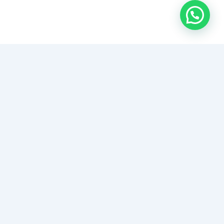
شركة فوري للباركيه
نقدم خدمات تركيب باركيه احترافية بالكويت. نستخدم خامات
عالية الجودة. ننفذ جميع المشاريع بدقة متناهية. نوفر
خدمة ما بعد التركيب. نضمن لك الاستمرارية ورضاك التام.