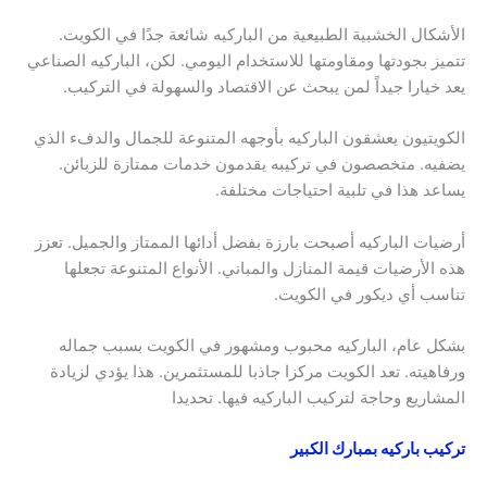
الأشكال الخشبية الطبيعية من الباركيه شائعة جدًا في الكويت.
تتميز بجودتها ومقاومتها للاستخدام اليومي. لكن، الباركيه الصناعي
يعد خيارا جيداً لمن يبحث عن الاقتصاد والسهولة في التركيب.
الكويتيون يعشقون الباركيه بأوجهه المتنوعة للجمال والدفء الذي
يضفيه. متخصصون في تركيبه يقدمون خدمات ممتازة للزبائن.
يساعد هذا في تلبية احتياجات مختلفة.
أرضيات الباركيه أصبحت بارزة بفضل أدائها الممتاز والجميل. تعزز
هذه الأرضيات قيمة المنازل والمباني. الأنواع المتنوعة تجعلها
تناسب أي ديكور في الكويت.
بشكل عام، الباركيه محبوب ومشهور في الكويت بسبب جماله
ورفاهيته. تعد الكويت مركزا جاذبا للمستثمرين. هذا يؤدي لزيادة
المشاريع وحاجة لتركيب الباركيه فيها. تحديدا
تركيب باركيه بمبارك الكبير