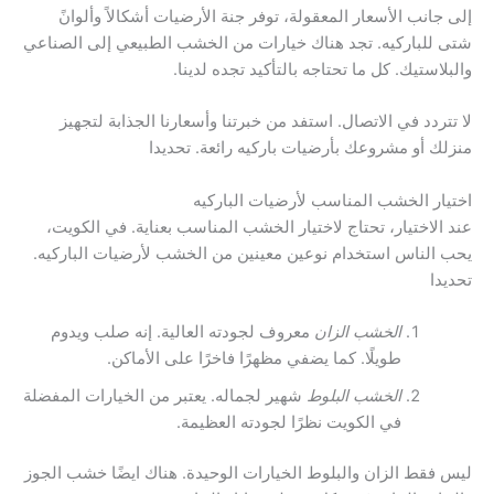
إلى جانب الأسعار المعقولة، توفر جنة الأرضيات أشكالاً وألوانً
شتى للباركيه. تجد هناك خيارات من الخشب الطبيعي إلى الصناعي
والبلاستيك. كل ما تحتاجه بالتأكيد تجده لدينا.
لا تتردد في الاتصال. استفد من خبرتنا وأسعارنا الجذابة لتجهيز
منزلك أو مشروعك بأرضيات باركيه رائعة. تحديدا
اختيار الخشب المناسب لأرضيات الباركيه
عند الاختيار، تحتاج لاختيار الخشب المناسب بعناية. في الكويت،
يحب الناس استخدام نوعين معينين من الخشب لأرضيات الباركيه.
تحديدا
الخشب الزان
معروف لجودته العالية. إنه صلب ويدوم
طويلًا. كما يضفي مظهرًا فاخرًا على الأماكن.
الخشب البلوط
شهير لجماله. يعتبر من الخيارات المفضلة
في الكويت نظرًا لجودته العظيمة.
ليس فقط الزان والبلوط الخيارات الوحيدة. هناك ايضًا خشب الجوز