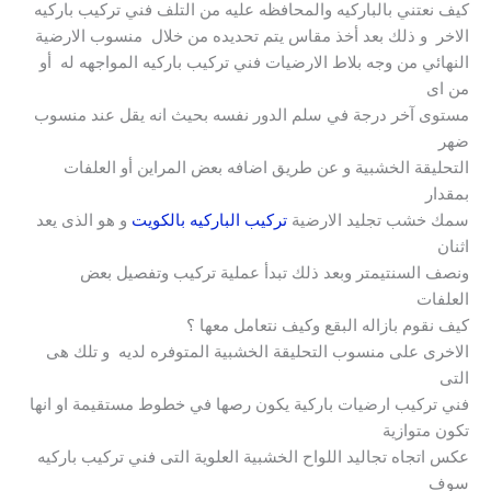
كيف نعتني بالباركيه والمحافظه عليه من التلف فني تركيب باركيه
الاخر و ذلك بعد أخذ مقاس يتم تحديده من خلال منسوب الارضية
النهائي من وجه بلاط الارضيات فني تركيب باركيه المواجهه له أو
من اى
مستوى آخر درجة في سلم الدور نفسه بحيث انه يقل عند منسوب
ضهر
التحليقة الخشبية و عن طريق اضافه بعض المراين أو العلفات
بمقدار
سمك خشب تجليد الارضية
تركيب الباركيه بالكويت
و هو الذى يعد
اثنان
ونصف السنتيمتر وبعد ذلك تبدأ عملية تركيب وتفصيل بعض
العلفات
كيف نقوم بازاله البقع وكيف نتعامل معها ؟
الاخرى على منسوب التحليقة الخشبية المتوفره لديه و تلك هى
التى
فني تركيب ارضيات باركية يكون رصها في خطوط مستقيمة او انها
تكون متوازية
عكس اتجاه تجاليد اللواح الخشبية العلوية التى فني تركيب باركيه
سوف