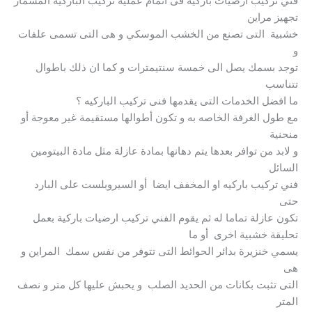
فني تركيب ارضيات باركية فى اتمام عملية تركيب الباركيه المسمار
تجهيز مراين
خشبية التى تصنع من الخشب الموسكي و هى التى تسمى علفات
و
توجد بسمك يصل الى خمسة سنتيمترات و كما ان ذلك باطوال
تتناسب
ما افضل الخدمات التى يقدمها فنى تركيب الباركيه ؟
مع طول الغرفة الخاصه به و تكون أطوالها مستقيمة غير معوجة أو
منحنية
و لابد من توافر بعدها يتم دهانها بمادة عازلة مثل مادة البيتومين
السائل
فني تركيب باركيه او المخفف ايضا أو السيروبلست على البارد
حتى
تكون عازلة تماما له ثم يقوم الفني تركيب ارضيات باركية بعمل
تحليقة خشبية اخرى أو ما
يسمي خنزيرة بدائر الحوائط التى تتوفر من نفس سمك المراين و
هى
التى تثبت بكانات من الحديد الصلب و يحبش عليها كل متر و نصف
المتر