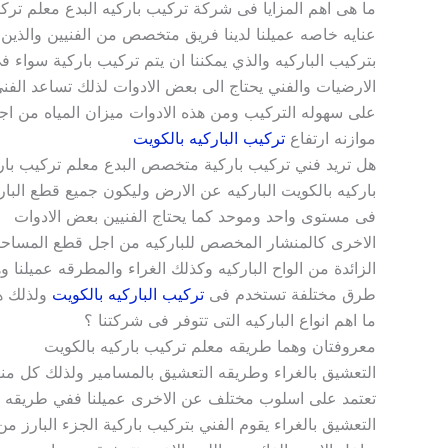
ما هى اهم المزايا فى شركة تركيب باركيه البدع معلم تركي
عنايه خاصه عميلنا لدينا فريق متخصص من الفنيين والذين
بتركيب الباركيه والذي يمكننا ان يتم تركيب باركية سواء ف
الارضيات والفني يحتاج الى بعض الادوات لذلك تساعد الفن
على سهوله التركيب ومن هذه الادوات ميزان المياه من اج
موازنه ارتفاع
تركيب الباركيه بالكويت
هل تريد فني تركيب باركية متخصص البدع معلم تركيب بارك
باركيه بالكويت الباركيه عن الارض وليكون جميع قطع البار
فى مستوى واحد وموحد كما يحتاج الفنيين بعض الادوات
الاخرى كالمنشار المخصص للباركيه من اجل قطع المساح
الزائدة من الواح الباركيه وكذلك الغراء والمطرقه عميلنا و
طرق مختلفة تستخدم فى
تركيب الباركيه بالكويت
ولذلك ه
ما اهم انواع الباركيه التى تتوفر فى شركتنا ؟
معروفتان وهما طريقه معلم تركيب باركيه بالكويت
التعشيق بالغراء وطريقه التعشيق بالمسامير ولذلك كل منه
تعتمد على اسلوب مختلف عن الاخرى عميلنا ففي طريقه
التعشيق بالغراء يقوم الفني بتركيب باركية الجزء البارز من