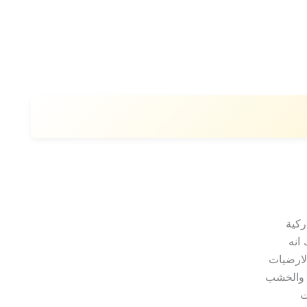
ركية
انه
لارضيات
ت والخشب
ت