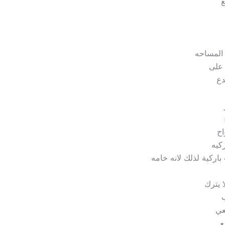
ع
المساحه
 على
دع
اح
كيه
ركية لذلك لانه خامه
 يترك
ب
عي
ع