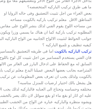
بداخل الاجزء الغائر من اللوح الاخر ونتعشيقهم معا مع وض
ما هى طرق تركيب الباركيه المتخصصه؟
بعض الغراء من اجل تثبيت التعشيق وفى حاله الزوايا او
المناطق الاقل معلم تركيب باركيه بالكويت مساحه
من مساحه اللوح يقوم الفني لذلك بنشر اللوح على مقاس 
المطلوبه تركيب باركية كما ان هناك ما يسمي وزرا ويكون
جوانب الحوائط لتثبيت الالواح الجانبيه من الواح الباركيه الب
كيفيه تنظيف و تلميع الباركيه ؟
تركيب الباركيه بالكويت
اما فى طريقه التعشيق بالمسامير
فان الفني يستخدم المسامير من اجل تثبيت كل لوح باللوح
السابق له مع الحفاظ على ادخال البارز فى الغائر من الالو
المتراصه بجانب بعضها البعض عميلنا البدع معلم تركيب بار
بالكويت ولذلك يجب ان تعرف بعض المعلومات عن تركيب با
هل يشغل بالك اختيار ارضيات للمنزل مناسبه؟
مختلفه وحساسه وتحتاج الى العنايه فالباركيه لذلك يجب الا
عليه اي اثار او بقع ماء او بقع سوائل لان ذلك يضر بالخش
ويشوه منظره والباركيه عباره عن الواح من الخشب الطبي
وتتم تركيبها على ايدي فنيين متخصصين وكذلك ما هو مصن